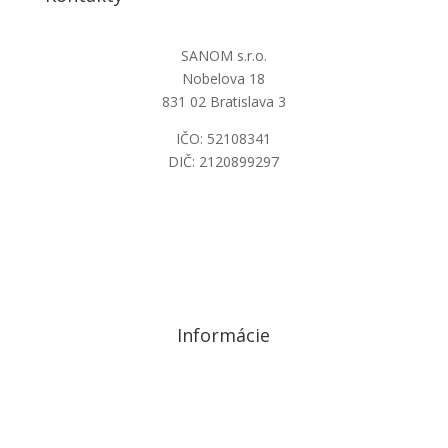
SANOM s.r.o.
Nobelova 18
831 02 Bratislava 3
IČO: 52108341
DIČ: 2120899297
sanom@sanom.sk
Informácie
Ochrana osobných údajov GDPR a cookies