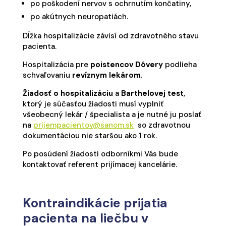
po poškodení nervov s ochrnutím končatiny,
po akútnych neuropatiách.
Dĺžka hospitalizácie závisí od zdravotného stavu
pacienta.
Hospitalizácia pre
poistencov Dôvery
podlieha
schvaľovaniu
revíznym lekárom
.
Žiadosť o hospitalizáciu
a
Barthelovej test
,
ktorý je súčasťou žiadosti musí vyplniť
všeobecný lekár / špecialista a je nutné ju poslať
na
prijempacientov@sanom.sk
so zdravotnou
dokumentáciou nie staršou ako 1 rok.
Po posúdení žiadosti odborníkmi Vás bude
kontaktovať referent prijímacej kancelárie.
Kontraindikácie prijatia
pacienta na liečbu v