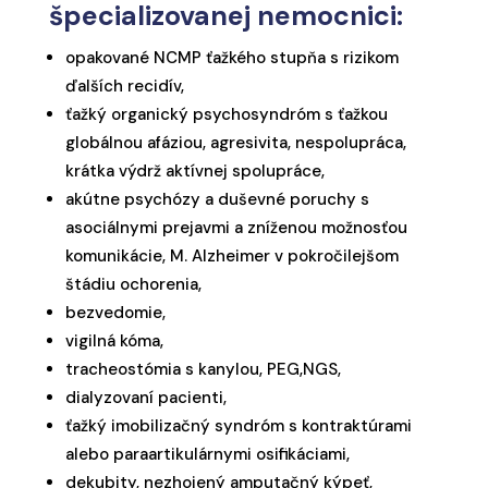
špecializovanej nemocnici:
opakované NCMP ťažkého stupňa s rizikom
ďalších recidív,
ťažký organický psychosyndróm s ťažkou
globálnou afáziou, agresivita, nespolupráca,
krátka výdrž aktívnej spolupráce,
akútne psychózy a duševné poruchy s
asociálnymi prejavmi a zníženou možnosťou
komunikácie, M. Alzheimer v pokročilejšom
štádiu ochorenia,
bezvedomie,
vigilná kóma,
tracheostómia s kanylou, PEG,NGS,
dialyzovaní pacienti,
ťažký imobilizačný syndróm s kontraktúrami
alebo paraartikulárnymi osifikáciami,
dekubity, nezhojený amputačný kýpeť,