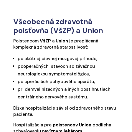
Všeobecná zdravotná
poisťovňa (VšZP) a Union
Poistencom
VšZP
a
Union
je preplácaná
komplexná zdravotná starostlivosť:
po akútnej cievnej mozgovej príhode,
pooperačných stavoch so závažnou
neurologickou symptomatológiou,
po operáciách pohybového aparátu,
pri demyelinizačných a iných postihnutiach
centrálneho nervového systému.
Dĺžka hospitalizácie závisí od zdravotného stavu
pacienta.
Hospitalizácia pre
poistencov Union
podlieha
schvaľovaniu
revíznym lekárom
.