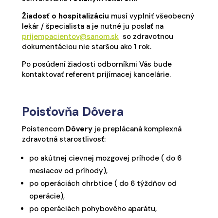
Žiadosť o hospitalizáciu
musí vyplniť všeobecný
lekár / špecialista a je nutné ju poslať na
prijempacientov@sanom.sk
so zdravotnou
dokumentáciou nie staršou ako 1 rok.
Po posúdení žiadosti odborníkmi Vás bude
kontaktovať referent prijímacej kancelárie.
Poisťovňa Dôvera
Poistencom
Dôvery
je preplácaná komplexná
zdravotná starostlivosť:
po akútnej cievnej mozgovej príhode ( do 6
mesiacov od príhody),
po operáciách chrbtice ( do 6 týždňov od
operácie),
po operáciách pohybového aparátu,