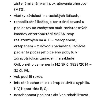
zistenými známkami pokračovania choroby
(MTS),
všetky závislosti na toxických látkach,
rehabilitačná liečba je kontraindikovaná u
pacientov so záchytom multirezistentných
kmeňov enterobaktérií /MRSA, resp.
rezistentných na ATB – meropenem,
ertapenem – z dôvodu nariadenej izolácie
pacienta počas jeho celého pobytu v
zdravotníckom zariadení na základe
Odborného usmernenia MZ SR č. 3828/2014 –
SZ čl. IVb,
vek pod 19 rokov,
infekčné ochorenie + séropozitivita: syphilis,
HIV, Hepatitída B, C,
neschopnosť pacienta aktívne rehabilitovať.