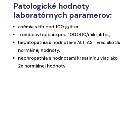
Patologické hodnoty
laboratórnych paramerov:
anémia s Hb pod 100 g/liter,
trombocytopénia pod 100.000/mikroliter,
hepatopathia s hodnotami ALT, AST viac ako 3x
normálnej hodnoty,
nephropathia s hodnotami kreatinínu viac ako
2x normálnej hodnoty.
Žiadosť o hospitalizáciu Dôvera - PDF