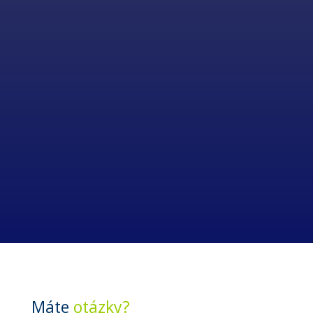
Máte
otázky
?