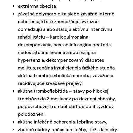
extrémna obezita,
závažná polymorbidita alebo závažné interné
ochorenia, ktoré znemožňujú, výrazne
obmedzujú alebo sťažujú aktívnu intenzívnu
rehabilitáciu – kardiopulmonálna
dekompenzácia, nestabilná angina pectoris,
nedostatočne liečená alebo malígna
hypertenzia, dekompenzovaný diabetes
mellitus, renálna insuficiencia ťažkého stupňa,
akútna tromboembolická choroba, závažné a
recidivujúce krvácavé prejavy,
akútna tromboflebitída – stavy po hlbokej
trombóze do 3 mesiacov po doznení choroby,
po povrchovej tromboflebitíde do 6 týždňov
po odoznení,
akútne infekčné ochorenia, febrílne stavy,
zhubné nádory počas ich liečby, tiež s klinicky